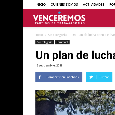
INICIO
QUIENES SOMOS
ACTIVIDADES
FO
Venceremos
Inicio
Sin categoría
Un plan de lucha contra el ha
Sin categoría
Territorial
Un plan de luch
5 septiembre, 2018
Compartir en Facebook
Tuitear