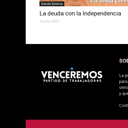
Deuda Externa
La deuda con la Independencia
13 julio, 2020
SO
La p
para
sien
y qu
Cont