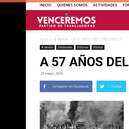
INICIO
QUIENES SOMOS
ACTIVIDADES
FO
Venceremos
Inicio
A Vencer
A 57 AÑOS DEL CORDOBAZO
A Vencer
Destacadas
Editorial
Politica
A 57 AÑOS DE
29 mayo, 2026
Compartir en Facebook
Tuitear