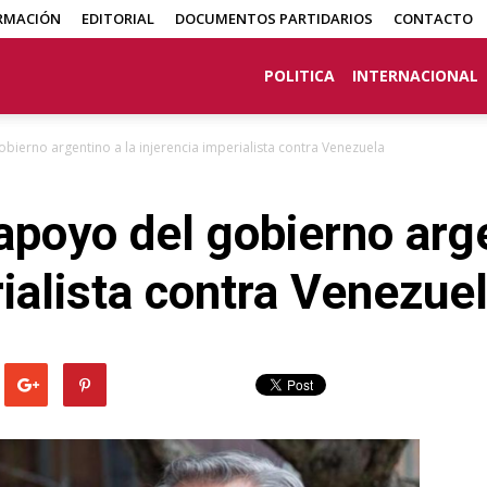
RMACIÓN
EDITORIAL
DOCUMENTOS PARTIDARIOS
CONTACTO
POLITICA
INTERNACIONAL
ierno argentino a la injerencia imperialista contra Venezuela
poyo del gobierno arge
rialista contra Venezue