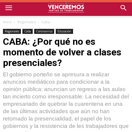
Inicio
Regionales
Caba
Regionales
Caba
Coronavirus
Educación
CABA: ¿Por qué no es
momento de volver a clases
presenciales?
El gobierno porteño se apresura a realizar
anuncios mediáticos para condicionar a la
opinión pública: anuncian un regreso a las aulas
tan incierto como irresponsable. La necesidad del
empresariado de quebrar la cuarentena en una
de las últimas actividades que aún no han
retomado la presencialidad, el papel de los
gobiernos y la resistencia de les trabajadores que