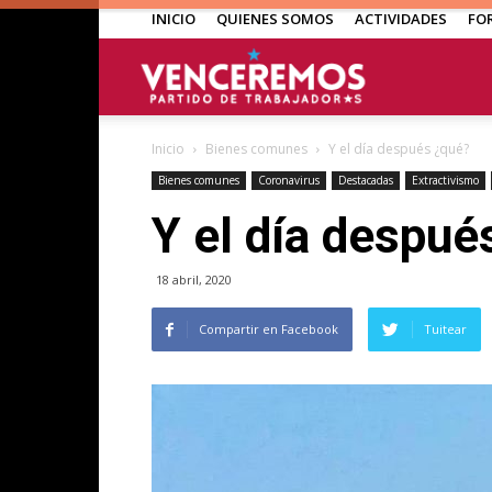
INICIO
QUIENES SOMOS
ACTIVIDADES
FO
Venceremos
Inicio
Bienes comunes
Y el día después ¿qué?
Bienes comunes
Coronavirus
Destacadas
Extractivismo
Y el día despué
18 abril, 2020
Compartir en Facebook
Tuitear