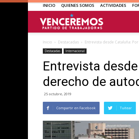
INICIO
QUIENES SOMOS
ACTIVIDADES
FO
Venceremos
Inicio
Destacadas
Entrevista desde Cataluña: Po
Destacadas
Internacional
Entrevista desde
derecho de auto
25 octubre, 2019
Compartir en Facebook
Tuitear