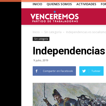
INICIO
QUIENES SOMOS
ACTIVIDADES
FO
Venceremos
Inicio
Sin categoría
Independencias es socialism
Sin categoría
Independencias
9 julio, 2019
Compartir en Facebook
Tuitear