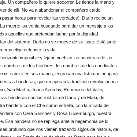
buja. Un compañero lo quiere socorrer. Le tiende la mano y
mover de allí. No va a abandonar al compañero caído.
pasar horas para revelar las verdades). Darío recibe un
 La muerte los venía buscando para dar un mensaje a los
xs aquellxs que pretendan luchar por la dignidad
ían del sistema. Darío no se mueve de su lugar. Está junto
cumpa elige defender la vida.
horizonte imposible y lejano pueblan las banderas de las
s nombres de los traidores, los nombres de los candidatos
ñerxs caídxs en sus manos, engrosan una lista que ocupará
 Nuestras banderas, que recuperan la tradición revolucionaria
ano, San Martín, Juana Azurduy, Remedios del Valle,
as banderas con los rostros de Darío y de Maxi, de
ra bandera con el Che como estrella, con la mirada de
 bandera con Celia Sánchez y Rosa Luxemburgo, nuestra
rde. Esa bandera no se repliega ante la hegemonía de lo
ás profundo que nos vienen trazando siglos de historia, de