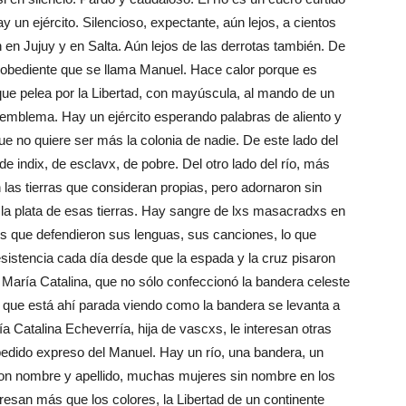
 un ejército. Silencioso, expectante, aún lejos, a cientos
 en Jujuy y en Salta. Aún lejos de las derrotas también. De
desobediente que se llama Manuel. Hace calor porque es
o que pelea por la Libertad, con mayúscula, al mando de un
 emblema. Hay un ejército esperando palabras de aliento y
e no quiere ser más la colonia de nadie. De este lado del
de indix, de esclavx, de pobre. Del otro lado del río, más
 las tierras que consideran propias, pero adornaron sin
y la plata de esas tierras. Hay sangre de lxs masacradxs en
los que defendieron sus lenguas, sus canciones, lo que
sistencia cada día desde que la espada y la cruz pisaron
tá María Catalina, que no sólo confeccionó la bandera celeste
 que está ahí parada viendo como la bandera se levanta a
ría Catalina Echeverría, hija de vascxs, le interesan otras
pedido expreso del Manuel. Hay un río, una bandera, un
 con nombre y apellido, muchas mujeres sin nombre en los
eresan más que los colores, la Libertad de un continente