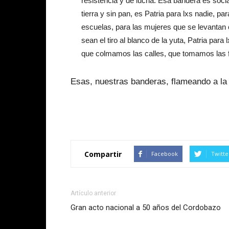
resistencia y de lucha. Esa bandera es social
tierra y sin pan, es Patria para lxs nadie, p
escuelas, para las mujeres que se levantan c
sean el tiro al blanco de la yuta, Patria pa
que colmamos las calles, que tomamos las fá
Esas, nuestras banderas, flameando a la
Compartir
Facebook
Twitte
Artículo anterior
Gran acto nacional a 50 años del Cordobazo