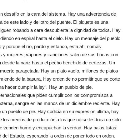
n desafío en la cara del sistema. Hay una advertencia de
a de este lado y del otro del puente. El piquete es una
siguen robando a cara descubierta la dignidad de todxs. Hay
diendo en espiral hasta el cielo. Hay un mensaje del pueblo
o y porque el río, pardo y estanco, está ahí nomás
s y mujeres, vapores y canciones salen de sus bocas con
an desde la nariz hasta el pecho henchido de certezas. Un
 muerte parapetada. Hay un plato vacío, millones de platos
miendo de la basura. Hay orden de no permitir que se corte
 hacer cumplir la ley”. Hay un pueblo de pie,
ternacionales que piden cumplir con los compromisos a
xterna, sangre en las manos de un diciembre reciente. Hay
do un pueblo de pie. Hay codicia en su expresión última, hay
 los medios de producción a los que no se les toca un solo
ue venden humo y encapuchan la verdad. Hay balas listas:
d del Estado, esperando la orden de poner todo en orden.