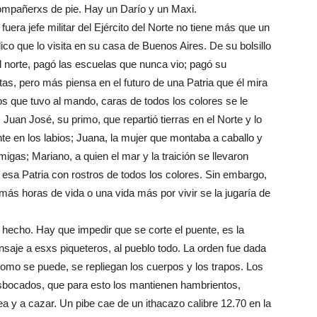
compañerxs de pie. Hay un Darío y un Maxi.
fuera jefe militar del Ejército del Norte no tiene más que un
dico que lo visita en su casa de Buenos Aires. De su bolsillo
l norte, pagó las escuelas que nunca vio; pagó su
tas, pero más piensa en el futuro de una Patria que él mira
los que tuvo al mando, caras de todos los colores se le
an José, su primo, que repartió tierras en el Norte y lo
te en los labios; Juana, la mujer que montaba a caballo y
igas; Mariano, a quien el mar y la traición se llevaron
 esa Patria con rostros de todos los colores. Sin embargo,
más horas de vida o una vida más por vivir se la jugaría de
 hecho. Hay que impedir que se corte el puente, es la
nsaje a esxs piqueteros, al pueblo todo. La orden fue dada
 como se puede, se repliegan los cuerpos y los trapos. Los
sbocados, que para esto los mantienen hambrientos,
a y a cazar. Un pibe cae de un ithacazo calibre 12.70 en la