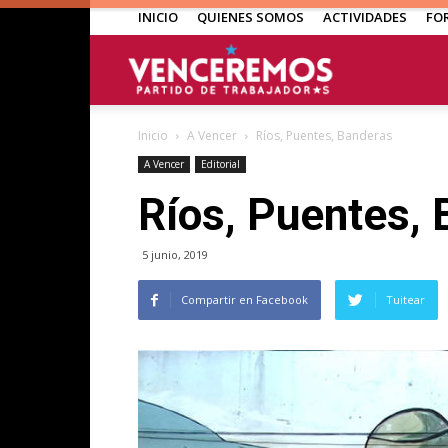
INICIO
QUIENES SOMOS
ACTIVIDADES
FO
Venceremos
Inicio
A Vencer
Ríos, Puentes, Banderas
A Vencer
Editorial
Ríos, Puentes,
5 junio, 2019
Compartir en Facebook
Tuitear