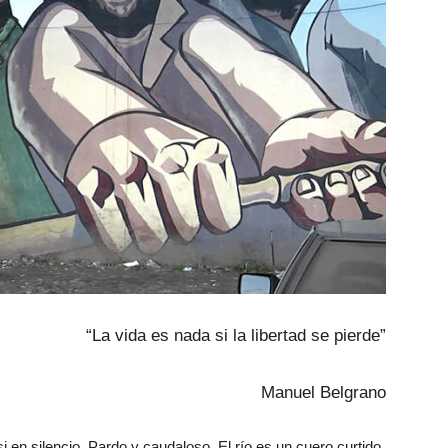
“La vida es nada si la libertad se pierde”
Manuel Belgrano
si en silencio. Pardo y caudaloso. El río es un cuero curtido