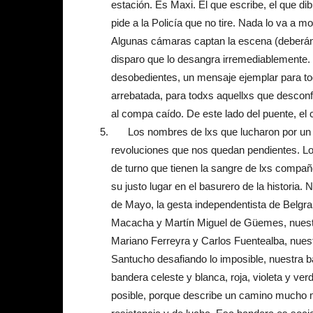
estación. Es Maxi. El que escribe, el que di
pide a la Policía que no tire. Nada lo va a 
Algunas cámaras captan la escena (deberán 
disparo que lo desangra irremediablemente.
desobedientes, un mensaje ejemplar para tod
arrebatada, para todxs aquellxs que desconf
al compa caído. De este lado del puente, el 
Los nombres de lxs que lucharon por un 
revoluciones que nos quedan pendientes. Lo
de turno que tienen la sangre de lxs compa
su justo lugar en el basurero de la historia.
de Mayo, la gesta independentista de Belgr
Macacha y Martín Miguel de Güemes, nuestr
Mariano Ferreyra y Carlos Fuentealba, nuest
Santucho desafiando lo imposible, nuestra
bandera celeste y blanca, roja, violeta y ve
posible, porque describe un camino mucho m