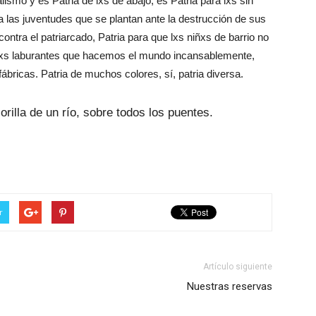
ismo y es Patria de lxs de abajo, es Patria para lxs sin
ara las juventudes que se plantan ante la destrucción de sus
ontra el patriarcado, Patria para que lxs niñxs de barrio no
ra lxs laburantes que hacemos el mundo incansablemente,
bricas. Patria de muchos colores, sí, patria diversa.
 orilla de un río, sobre todos los puentes.
r
Artículo siguiente
Nuestras reservas