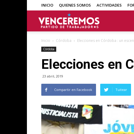
INICIO
QUIENES SOMOS
ACTIVIDADES
FO
Venceremos
Inicio
Córdoba
Elecciones en Córdoba : un esce
Córdoba
Elecciones en C
23 abril, 2019
Compartir en Facebook
Tuitear