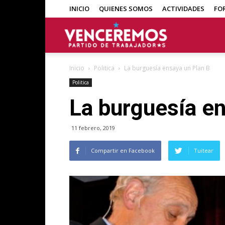
INICIO
QUIENES SOMOS
ACTIVIDADES
FO
Venceremos
Inicio
Politica
La burguesía ensaya un Plan B
Politica
La burguesía e
11 febrero, 2019
Compartir en Facebook
Tuitear