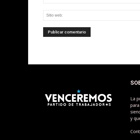
SO
La p
para
sien
y qu
Cont