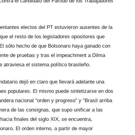
ontra el candidato del Partido de los Trabajadores
sentantes electos del PT estuvieron ausentes de la
ue el resto de los legisladores opositores que
 El sólo hecho de que Bolsonaro haya ganado con
ente de pruebas y tras el impeachment a Dilma
 atraviesa el sistema político brasileño.
datario dejó en claro que llevará adelante una
ones populares. El mismo puede sintetizarse en dos
andera nacional “orden y progreso” y “Brasil arriba
imera de las consignas, que supo unificar a las
acia finales del siglo XIX, se encuentra,
naro. El orden interno, a partir de mayor