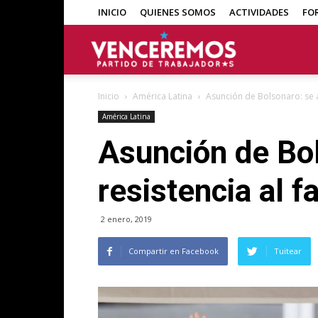
INICIO
QUIENES SOMOS
ACTIVIDADES
FO
Venceremos
Inicio
América Latina
Asunción de Bolsonaro: se a
América Latina
Asunción de Bol
resistencia al 
2 enero, 2019
Compartir en Facebook
Tuitear