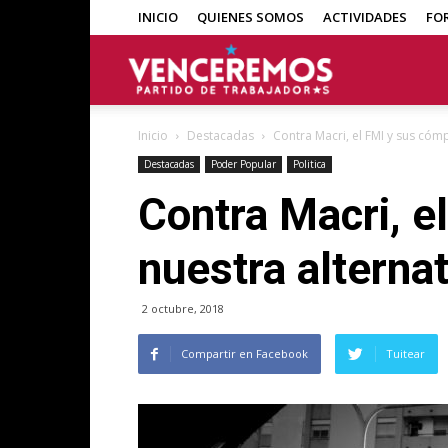
INICIO
QUIENES SOMOS
ACTIVIDADES
FO
Venceremos
Inicio
Destacadas
Contra Macri, el FMI y sus cóm
Destacadas
Poder Popular
Politica
Contra Macri, e
nuestra alternat
2 octubre, 2018
Compartir en Facebook
Tuitear