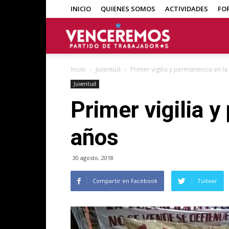
INICIO
QUIENES SOMOS
ACTIVIDADES
FO
Venceremos
Inicio
Juventud
Primer vigilia y permanencia en 
Juventud
Primer vigilia 
años
30 agosto, 2018
Compartir en Facebook
Tuitear