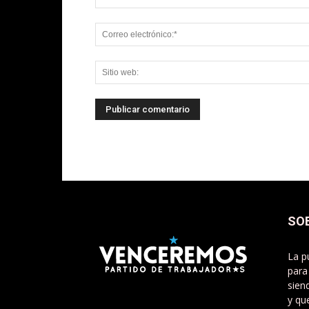
SO
La p
para
sien
y qu