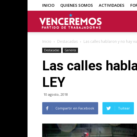
INICIO
QUIENES SOMOS
ACTIVIDADES
FO
Venceremos
Inicio
Destacadas
Las calles hablaron y no hay vu
Destacadas
Generos
Las calles habl
LEY
10 agosto, 2018
Compartir en Facebook
Tuitear