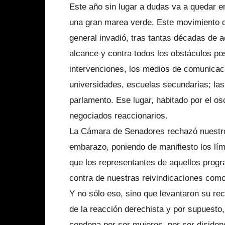
Este año sin lugar a dudas va a quedar e
una gran marea verde. Este movimiento d
general invadió, tras tantas décadas de 
alcance y contra todos los obstáculos posi
intervenciones, los medios de comunicació
universidades, escuelas secundarias; las 
parlamento. Ese lugar, habitado por el osc
negociados reaccionarios.
La Cámara de Senadores rechazó nuestro p
embarazo, poniendo de manifiesto los lí
que los representantes de aquellos progr
contra de nuestras reivindicaciones c
Y no sólo eso, sino que levantaron su re
de la reacción derechista y por supuesto
condena por ser mujeres, por ser disiden