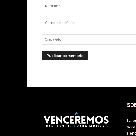
SO
La p
para
sien