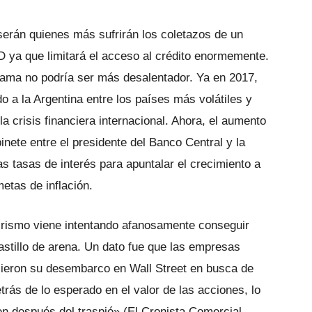
serán quienes más sufrirán los coletazos de un
D ya que limitará el acceso al crédito enormemente.
ama no podría ser más desalentador. Ya en 2017,
 a la Argentina entre los países más volátiles y
 crisis financiera internacional. Ahora, el aumento
nete entre el presidente del Banco Central y la
as tasas de interés para apuntalar el crecimiento a
etas de inflación.
crismo viene intentando afanosamente conseguir
tillo de arena. Un dato fue que las empresas
cieron su desembarco en Wall Street en busca de
rás de lo esperado en el valor de las acciones, lo
len después del traspié» (El Cronista Comercial,