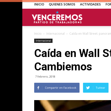
INICIO
QUIENES SOMOS
ACTIVIDADES
FO
Venceremos
Inicio
Internacional
Caída en Wall Street: pano
Internacional
Caída en Wall S
Cambiemos
7 febrero, 2018
Compartir en Facebook
Tuitear