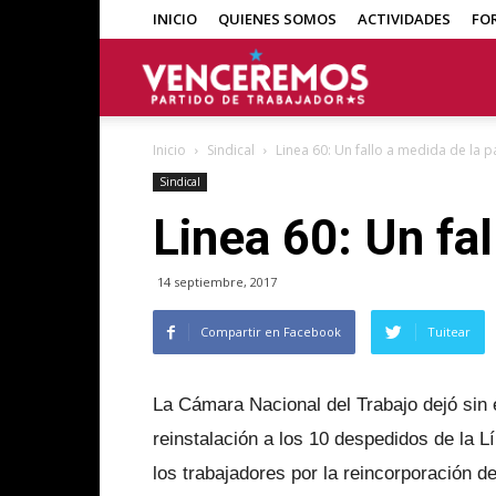
INICIO
QUIENES SOMOS
ACTIVIDADES
FO
Venceremos
Inicio
Sindical
Linea 60: Un fallo a medida de la p
Sindical
Linea 60: Un fal
14 septiembre, 2017
Compartir en Facebook
Tuitear
La Cámara Nacional del Trabajo dejó sin e
reinstalación a los 10 despedidos de la L
los trabajadores por la reincorporación d