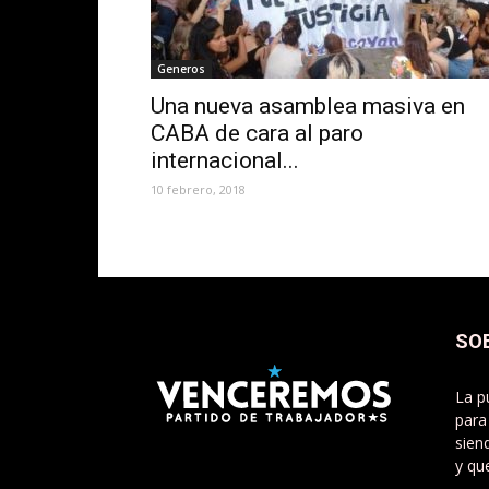
Generos
Una nueva asamblea masiva en
CABA de cara al paro
internacional...
10 febrero, 2018
SO
La p
para
sien
y qu