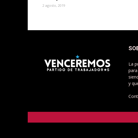
2 agosto, 2019
SO
La p
para
sien
y qu
Cont
Venceremos - Partido de Trabajadorxs