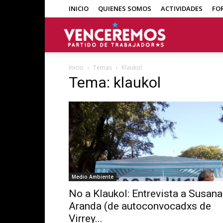
INICIO
QUIENES SOMOS
ACTIVIDADES
FO
Venceremos
Inicio
Temas
Klaukol
Tema: klaukol
Medio Ambiente
No a Klaukol: Entrevista a Susana
Aranda (de autoconvocadxs de
Virrey...