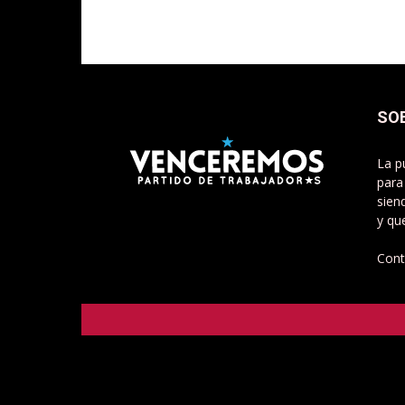
SO
La p
para
sien
y qu
Cont
Venceremos - Partido de Trabajadorxs