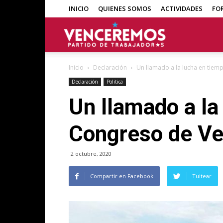
INICIO
QUIENES SOMOS
ACTIVIDADES
FO
Venceremos
Inicio
Declaración
Un llamado a la lucha en tiempo
Declaración
Politica
Un llamado a la 
Congreso de Ve
2 octubre, 2020
Compartir en Facebook
Tuitear