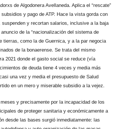
jadorxs de Algodonera Avellaneda. Aplica el “rescate”
subsidios y pago de ATP. Hace la vista gorda con
suspenden y recortan salarios, inclusive a la baja
 anuncio de la “nacionalización del sistema de
e tierras, como la de Guernica, y a la par negocia
nados de la bonaerense. Se trata del mismo
a 2021 donde el gasto social se reduce (vía
encimientos de deuda tiene 4 veces y media más
casi una vez y media el presupuesto de Salud
rtido en un mero y miserable subsidio a la vejez.
 meses y precisamente por la incapacidad de los
icipales de proteger sanitaria y económicamente a
ión desde las bases surgió inmediatamente: las
e autodefensa y auto-organización de las masas.