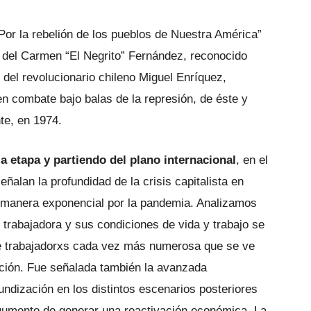
or la rebelión de los pueblos de Nuestra América”
o del Carmen “El Negrito” Fernández, reconocido
y del revolucionario chileno Miguel Enríquez,
en combate bajo balas de la represión, de éste y
nte, en 1974.
la etapa y partiendo del plano internacional
, en el
ñalan la profundidad de la crisis capitalista en
 manera exponencial por la pandemia. Analizamos
e trabajadora y sus condiciones de vida y trabajo se
e trabajadorxs cada vez más numerosa que se ve
ación. Fue señalada también la avanzada
fundización en los distintos escenarios posteriores
rgumento de generar una reactivación económica. La