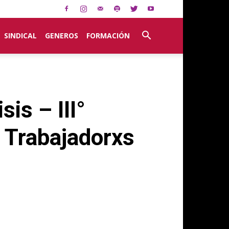
SINDICAL
GENEROS
FORMACIÓN
is – III°
 Trabajadorxs