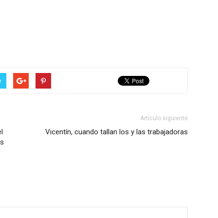
r
Artículo siguiente
l
Vicentín, cuando tallan los y las trabajadoras
os