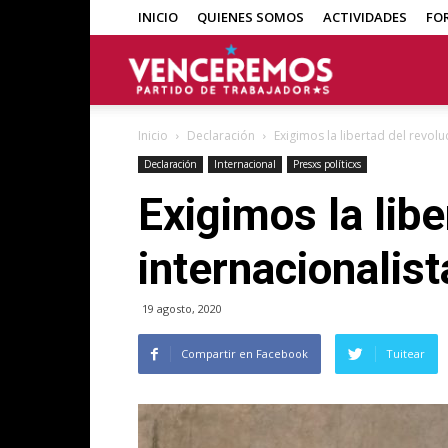
INICIO
QUIENES SOMOS
ACTIVIDADES
FO
Venceremos
Inicio
Declaración
Exigimos la libertad del revo
Declaración
Internacional
Presxs políticxs
Exigimos la libe
internacionali
19 agosto, 2020
Compartir en Facebook
Tuitear