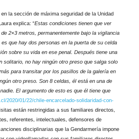
 en la sección de máxima seguridad de la Unidad
aura explica: “
Estas condiciones tienen que ver
 de 2×3 metros, permanentemente bajo la vigilancia
, es que hay dos personas en la puerta de su celda
sión sobre su vida en ese penal. Después tiene una
n solitario, no hay ningún otro preso que salga solo
ás para transitar por los pasillos de la galería en
ngún otro preso. Son 8 celdas, él está en una de
 nadie. El argumento de esto es que él tiene que
tt.cl/2020/01/22/chile-encarcelado-solidaridad-con-
isitas están restringidas a sus familiares directos,
tes, referentes, intelectuales, defensores de
anciones disciplinarias que la Gendarmería impone
tar con videollamadas con sus familiares directos,