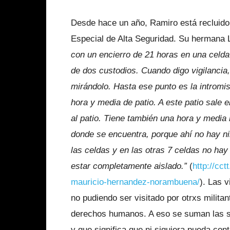
Desde hace un año, Ramiro está recluido
Especial de Alta Seguridad. Su hermana L
con un encierro de 21 horas en una celda
de dos custodios. Cuando digo vigilancia
mirándolo. Hasta ese punto es la intromi
hora y media de patio. A este patio sale e
al patio. Tiene también una hora y media m
donde se encuentra, porque ahí no hay ni
las celdas y en las otras 7 celdas no hay
estar completamente aislado.”
(
http://cc
mauricio-hernandez-norambuena/
). Las v
no pudiendo ser visitado por otrxs militan
derechos humanos. A eso se suman las s
y que significa que ni siquiera pueda con