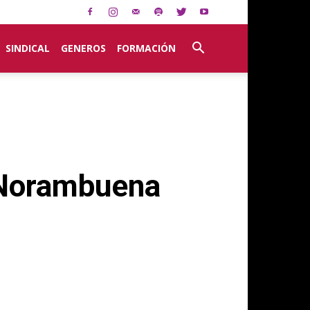
SINDICAL
GENEROS
FORMACIÓN
z Norambuena