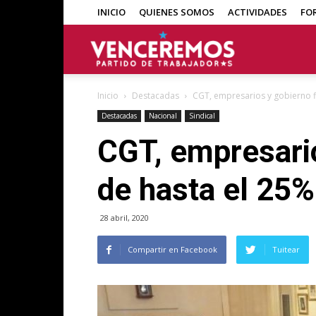
INICIO
QUIENES SOMOS
ACTIVIDADES
FO
Venceremos
Inicio
Destacadas
CGT, empresarios y gobierno f
Destacadas
Nacional
Sindical
CGT, empresario
de hasta el 25%
28 abril, 2020
Compartir en Facebook
Tuitear