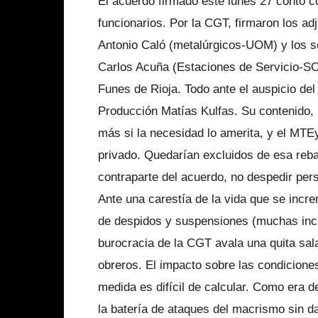
El acuerdo firmado este lunes 27 contó co
funcionarios. Por la CGT, firmaron los a
Antonio Caló (metalúrgicos-UOM) y los s
Carlos Acuña (Estaciones de Servicio-S
Funes de Rioja. Todo ante el auspicio del
Producción Matías Kulfas. Su contenido, 
más si la necesidad lo amerita, y el MTEy
privado. Quedarían excluidos de esa reba
contraparte del acuerdo, no despedir per
Ante una carestía de la vida que se incr
de despidos y suspensiones (muchas inclu
burocracia de la CGT avala una quita sala
obreros. El impacto sobre las condicione
medida es difícil de calcular. Como era d
la batería de ataques del macrismo sin da