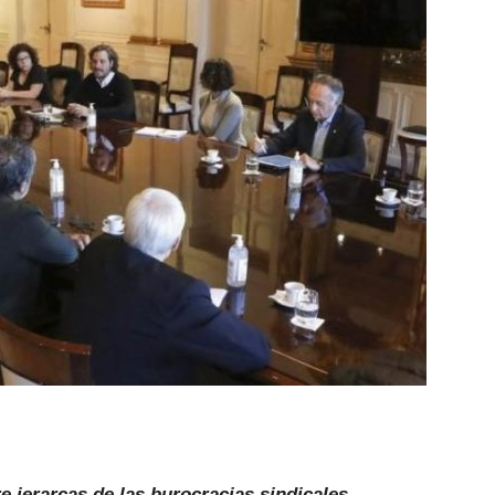
a
tre jerarcas de las burocracias sindicales,