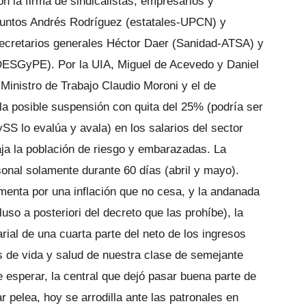
n la firma de sindicalistas, empresarios y
djuntos Andrés Rodríguez (estatales-UPCN) y
ecretarios generales Héctor Daer (Sanidad-ATSA) y
OESGyPE). Por la UIA, Miguel de Acevedo y Daniel
 Ministro de Trabajo Claudio Moroni y el de
la posible suspensión con quita del 25% (podría ser
SS lo evalúa y avala) en los salarios del sector
ja la población de riesgo y embarazadas. La
sonal solamente durante 60 días (abril y mayo).
ementa por una inflación que no cesa, y la andanada
so a posteriori del decreto que las prohíbe), la
rial de una cuarta parte del neto de los ingresos
s de vida y salud de nuestra clase de semejante
e esperar, la central que dejó pasar buena parte de
r pelea, hoy se arrodilla ante las patronales en