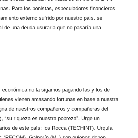
nas. Para los bonistas, especuladores financieros
amiento externo sufrido por nuestro país, se
al de una deuda usuraria que no pasaría una
 y económica no la sigamos pagando las y los de
uienes vienen amasando fortunas en base a nuestra
signa de nuestros compañeros y compañeras del
, “su riqueza es nuestra pobreza”. Urge un
narios de este país: los Rocca (TECHINT), Urquía
c (PECOM), Galperín (ML) son quienes deben