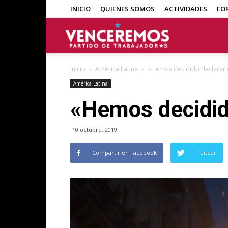
INICIO
QUIENES SOMOS
ACTIVIDADES
FO
Venceremos
Inicio
América Latina
«Hemos decidido declarar de
América Latina
«Hemos decidido
10 octubre, 2019
Compartir en Facebook
Tuitear