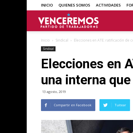
INICIO
QUIENES SOMOS
ACTIVIDADES
FO
Venceremos
Inicio
Sindical
Elecciones en ATE: ratificación de
Sindical
Elecciones en A
una interna que
13 agosto, 2019
Compartir en Facebook
Tuitear