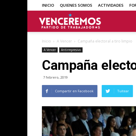
INICIO
QUIENES SOMOS
ACTIVIDADES
FO
Venceremos
Inicio
A Vencer
Campaña electoral a tiro limpio
A Vencer
Antirrepresivo
Campaña elector
7 febrero, 2019
Compartir en Facebook
Tuitear