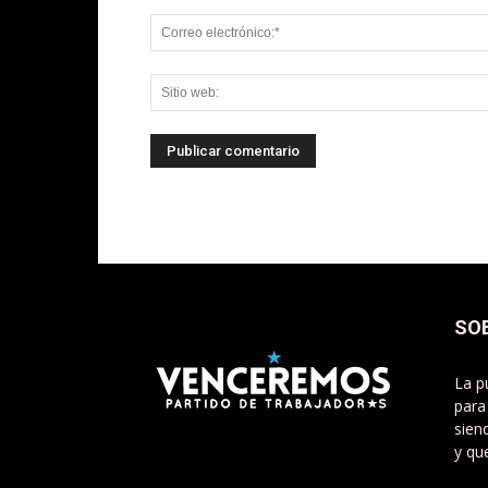
SO
La p
para
sien
y qu