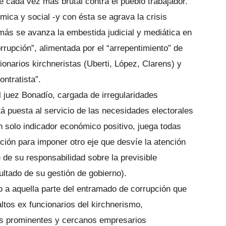
te cada vez más brutal contra el pueblo trabajador.
ica y social -y con ésta se agrava la crisis
 más se avanza la embestida judicial y mediática en
orrupción”, alimentada por el “arrepentimiento” de
ionarios kirchneristas (Uberti, López, Clarens) y
ntratista”.
el juez Bonadío, cargada de irregularidades
á puesta al servicio de las necesidades electorales
 solo indicador económico positivo, juega todas
ción para imponer otro eje que desvíe la atención
e de su responsabilidad sobre la previsible
ultado de su gestión de gobierno).
 a aquella parte del entramado de corrupción que
ltos ex funcionarios del kirchnerismo,
ás prominentes y cercanos empresarios