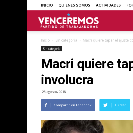
INICIO
QUIENES SOMOS
ACTIVIDADES
FO
Venceremos
Inicio
Sin categoría
Macri quiere tapar el ajuste 
Sin categoría
Macri quiere tap
involucra
23 agosto, 2018
Compartir en Facebook
Tuitear