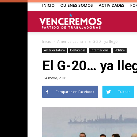
INICIO
QUIENES SOMOS
ACTIVIDADES
FO
Venceremos
Inicio
América Latina
El G-20… ya llegó
América Latina
Destacadas
Internacional
Politica
El G-20… ya lle
24 mayo, 2018
Compartir en Facebook
Tuitear