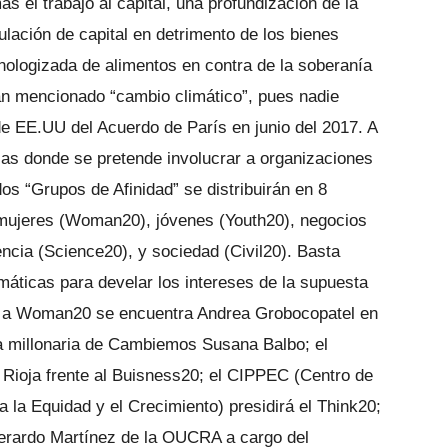
ás el trabajo al capital, una profundización de la
ulación de capital en detrimento de los bienes
cnologizada de alimentos en contra de la soberanía
tan mencionado “cambio climático”, pues nadie
 de EE.UU del Acuerdo de París en junio del 2017. A
cas donde se pretende involucrar a organizaciones
dos “Grupos de Afinidad” se distribuirán en 8
, mujeres (Woman20), jóvenes (Youth20), negocios
ncia (Science20), y sociedad (Civil20). Basta
áticas para develar los intereses de la supuesta
nte a Woman20 se encuentra Andrea Grobocopatel en
da millonaria de Cambiemos Susana Balbo; el
 Rioja frente al Buisness20; el CIPPEC (Centro de
 la Equidad y el Crecimiento) presidirá el Think20;
a Gerardo Martínez de la OUCRA a cargo del