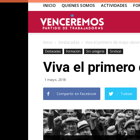
INICIO
QUIENES SOMOS
ACTIVIDADES
FO
Venceremos
Inicio
Destacadas
Viva el primero de mayo obrero
Destacadas
Formación
Sin categoría
Sindical
Viva el primero
1 mayo, 2018
Compartir en Facebook
Tuitear