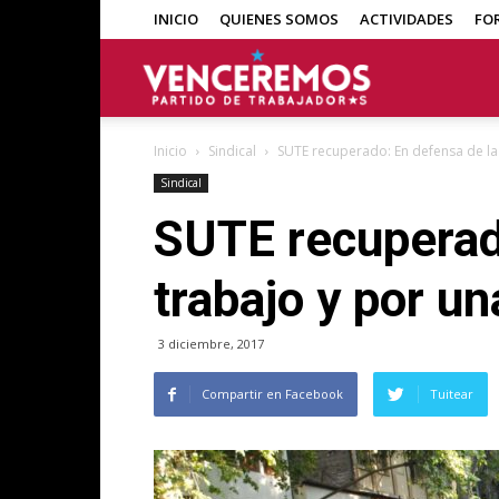
INICIO
QUIENES SOMOS
ACTIVIDADES
FO
Venceremos
Inicio
Sindical
SUTE recuperado: En defensa de la 
Sindical
SUTE recuperado
trabajo y por un
3 diciembre, 2017
Compartir en Facebook
Tuitear