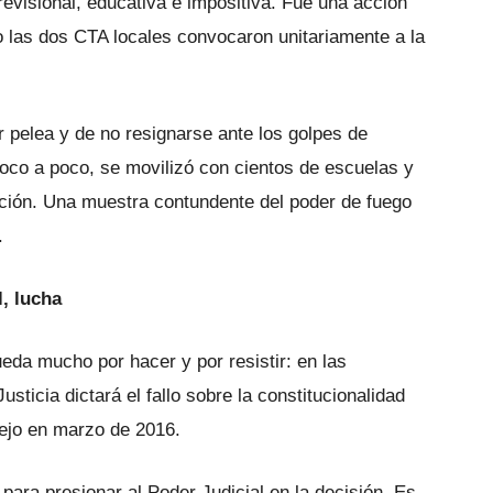
revisional, educativa e impositiva. Fue una acción
 las dos CTA locales convocaron unitariamente a la
 pelea y de no resignarse ante los golpes de
oco a poco, se movilizó con cientos de escuelas y
ación. Una muestra contundente del poder de fuego
.
l, lucha
da mucho por hacer y por resistir: en las
icia dictará el fallo sobre la constitucionalidad
nejo en marzo de 2016.
a para presionar al Poder Judicial en la decisión. Es