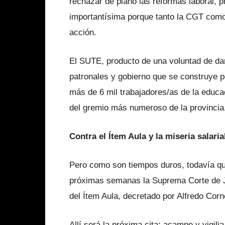
rechazar de plano las reformas laboral, p
importantísima porque tanto la CGT como
acción.
El SUTE, producto de una voluntad de dar
patronales y gobierno que se construye p
más de 6 mil trabajadores/as de la educ
del gremio más numeroso de la provincia
Contra el Ítem Aula y la miseria salaria
Pero como son tiempos duros, todavía que
próximas semanas la Suprema Corte de Just
del Ítem Aula, decretado por Alfredo Cor
Allí será la próxima cita: acampe y vigili