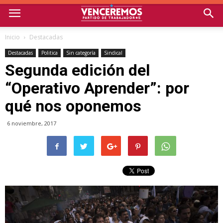
Inicio
Destacadas
Destacadas
Politica
Sin categoría
Sindical
Segunda edición del
“Operativo Aprender”: por
qué nos oponemos
6 noviembre, 2017