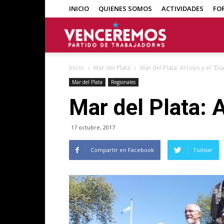
INICIO
QUIENES SOMOS
ACTIVIDADES
FO
Venceremos
Inicio
Mar del Plata
Mar del Plata: Arroyo y el “Dí
Mar del Plata
Regionales
Mar del Plata: A
17 octubre, 2017
Compartir en Facebook
Tuitear