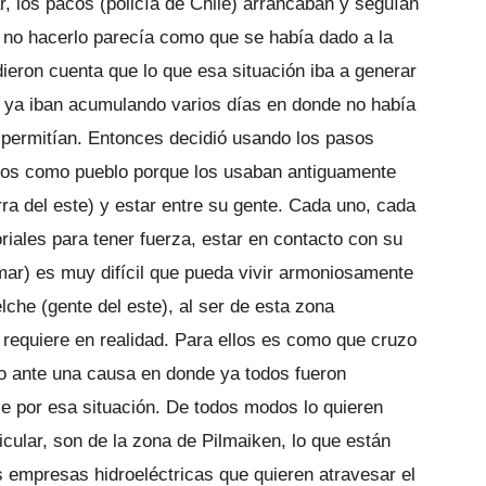
r, los pacos (policía de Chile) arrancaban y seguían
l no hacerlo parecía como que se había dado a la
ieron cuenta que lo que esa situación iba a generar
, ya iban acumulando varios días en donde no había
o permitían. Entonces decidió usando los pasos
mos como pueblo porque los usaban antiguamente
ra del este) y estar entre su gente. Cada uno, cada
riales para tener fuerza, estar en contacto con su
 mar) es muy difícil que pueda vivir armoniosamente
lche (gente del este), al ser de esta zona
 requiere en realidad. Para ellos es como que cruzo
ro ante una causa en donde ya todos fueron
ie por esa situación. De todos modos lo quieren
cular, son de la zona de Pilmaiken, lo que están
 empresas hidroeléctricas que quieren atravesar el