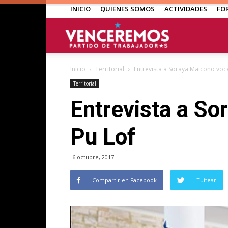
INICIO
QUIENES SOMOS
ACTIVIDADES
FO
Venceremos
Inicio
Territorial
Entrevista a Soraya Maicoño voc
Territorial
Entrevista a So
Pu Lof
6 octubre, 2017
Compartir en Facebook
Tuitear