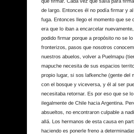
que firmar. Cada vez que salía para firma
de largo. Entonces él no podía firmar y a
fuga. Entonces llego el momento que se d
era que lo iban a encarcelar nuevamente
podido firmar porque a propósito no se l
fronterizos, pasos que nosotros conoce
nuestros abuelos, volver a Puelmapu (tier
mapuche necesita de sus espacios territo
propio lugar, si sos lafkenche (gente del
con el bosque y viceversa, y él al ser pue
necesitaba retornar. Es por eso que se lo
ilegalmente de Chile hacia Argentina. Pe
absueltos, no encontraron culpable a nad
allá. Los hermanos de esta causa en parti
haciendo es ponerle freno a determinadas