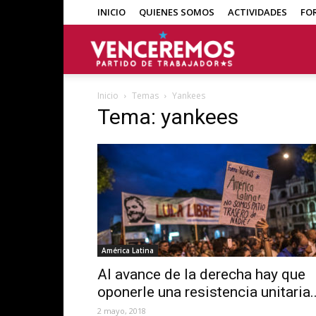
INICIO
QUIENES SOMOS
ACTIVIDADES
FO
Venceremos
Inicio
Temas
Yankees
Tema: yankees
América Latina
Al avance de la derecha hay que
oponerle una resistencia unitaria..
2 mayo, 2018