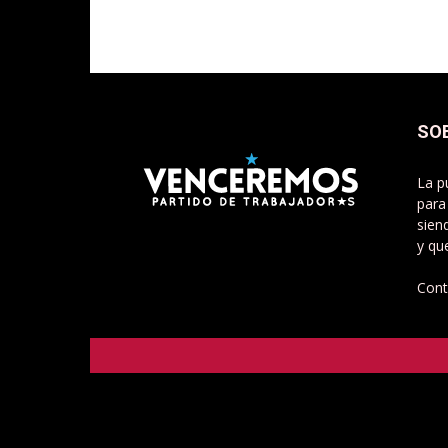
SO
La p
para
sien
y qu
Cont
Venceremos - Partido de Trabajadorxs