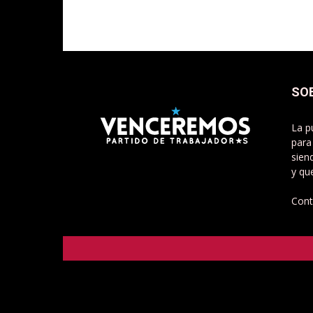
SO
La p
para
sien
y qu
Cont
Venceremos - Partido de Trabajadorxs