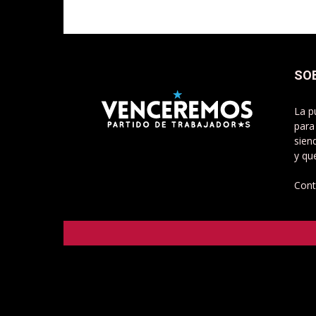
SO
La p
para
sien
y qu
Cont
Venceremos - Partido de Trabajadorxs