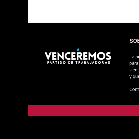
SO
La p
para
sien
y qu
Cont
Venceremos - Partido de Trabajadorxs