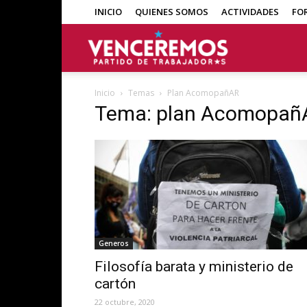
INICIO
QUIENES SOMOS
ACTIVIDADES
FO
Venceremos
Inicio
Temas
Plan AcomopañAR
Tema: plan Acomopañ
Generos
Filosofía barata y ministerio de
cartón
22 octubre, 2020