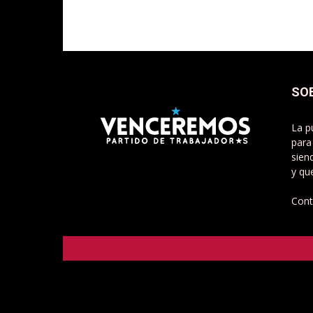
SO
La p
para
sien
y qu
Cont
Venceremos - Partido de Trabajadorxs