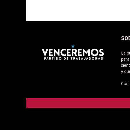
SO
La p
para
sien
y qu
Cont
Venceremos - Partido de Trabajadorxs