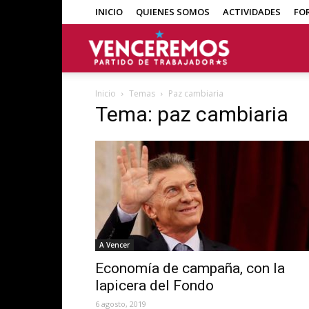
INICIO
QUIENES SOMOS
ACTIVIDADES
FO
Venceremos
Inicio
Temas
Paz cambiaria
Tema: paz cambiaria
A Vencer
Economía de campaña, con la
lapicera del Fondo
6 agosto, 2019