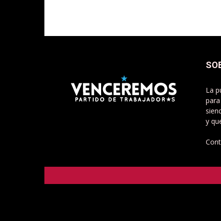
SO
La p
para
sien
y qu
Cont
Venceremos - Partido de Trabajadorxs