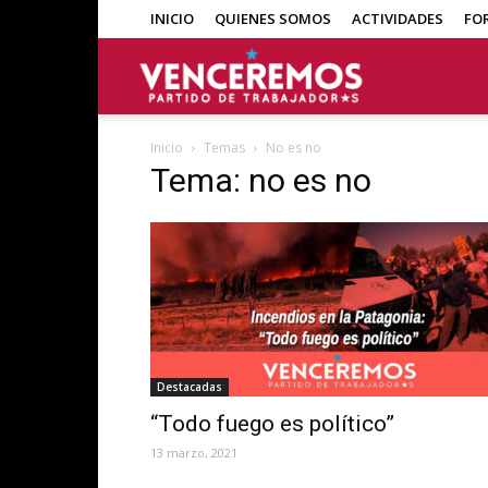
INICIO
QUIENES SOMOS
ACTIVIDADES
FO
Venceremos
Inicio
Temas
No es no
Tema: no es no
Destacadas
“Todo fuego es político”
13 marzo, 2021