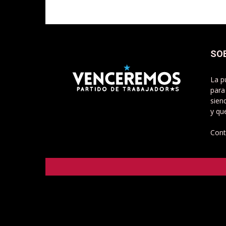
SO
La p
para
sien
y qu
Cont
Venceremos - Partido de Trabajadorxs