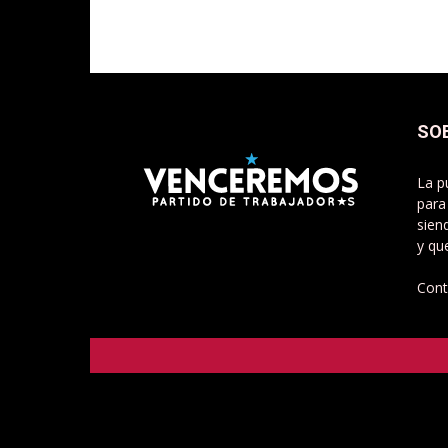
SO
La p
para
sien
y qu
Cont
Venceremos - Partido de Trabajadorxs