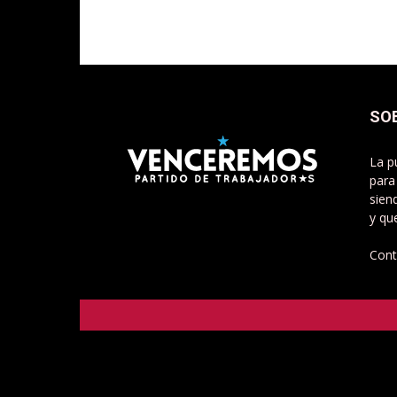
SO
La p
para
sien
y qu
Cont
Venceremos - Partido de Trabajadorxs