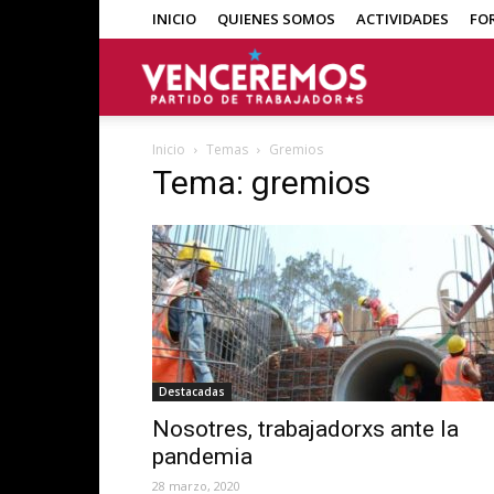
INICIO
QUIENES SOMOS
ACTIVIDADES
FO
Venceremos
Inicio
Temas
Gremios
Tema: gremios
Destacadas
Nosotres, trabajadorxs ante la
pandemia
28 marzo, 2020