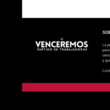
SO
La p
para
sien
y qu
Cont
Venceremos - Partido de Trabajadorxs