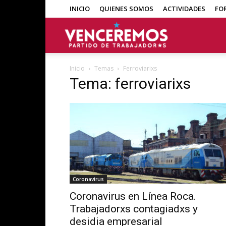
INICIO
QUIENES SOMOS
ACTIVIDADES
FO
Venceremos
Inicio
Temas
Ferroviarixs
Tema: ferroviarixs
Coronavirus
Coronavirus en Línea Roca.
Trabajadorxs contagiadxs y
desidia empresarial