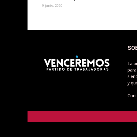
9 junio, 2020
SO
La p
para
sien
y qu
Cont
Venceremos - Partido de Trabajadorxs