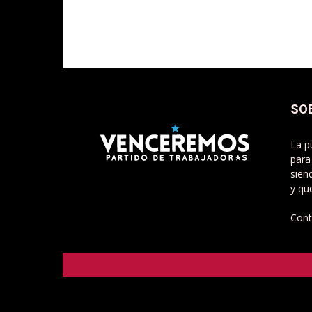
SO
La p
para
sien
y qu
Cont
Venceremos - Partido de Trabajadorxs