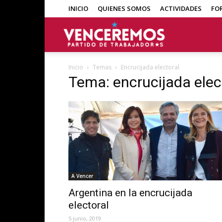
INICIO
QUIENES SOMOS
ACTIVIDADES
FO
Venceremos
Inicio
Temas
Encrucijada electoral
Tema: encrucijada elec
A Vencer
Argentina en la encrucijada
electoral
5 junio, 2019