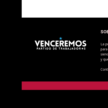
SO
La p
para
sien
y qu
Cont
Venceremos - Partido de Trabajadorxs