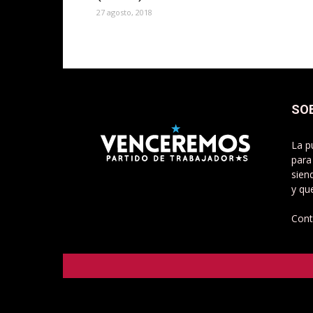
27 agosto, 2018
SO
La p
para
sien
y qu
Cont
Venceremos - Partido de Trabajadorxs