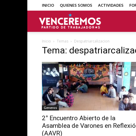
INICIO
QUIENES SOMOS
ACTIVIDADES
FO
Venceremos
Inicio
Temas
Despatriarcalizacion
Tema: despatriarcaliza
Generos
2° Encuentro Abierto de la
Asamblea de Varones en Reflexió
(AAVR)