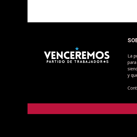
SO
La p
para
sien
y qu
Cont
Venceremos - Partido de Trabajadorxs