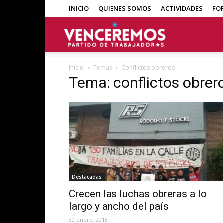
INICIO
QUIENES SOMOS
ACTIVIDADES
FO
Venceremos
Inicio
Temas
Conflictos obreros
Tema: conflictos obrer
Destacadas
Crecen las luchas obreras a lo
largo y ancho del país
30 enero, 2018