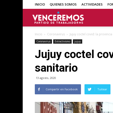
INICIO
QUIENES SOMOS
ACTIVIDADES
FO
Venceremos
Inicio
Coronavirus
Jujuy coctel covid: la provinc
Coronavirus
Extractivismo
jujuy
Jujuy coctel co
sanitario
13 agosto, 2020
Compartir en Facebook
Tuitear